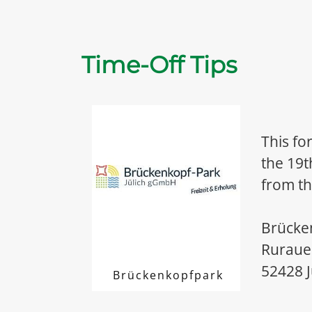
Time-Off Tips
This for
the 19t
from th
Brücken
Ruraue
52428 J
Brückenkopfpark