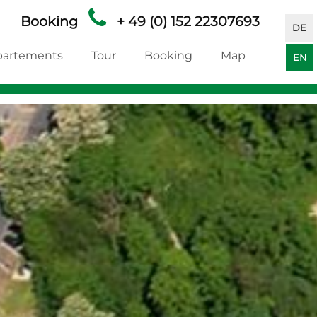
Booking
+ 49 (0) 152 22307693
DE
partements
Tour
Booking
Map
EN